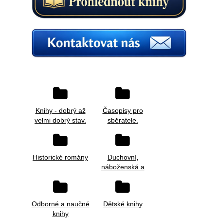
Knihy - dobrý až
Časopisy pro
velmi dobrý stav.
sběratele.
Historické romány
Duchovní‚
náboženská a
naučná lite
Odborné a naučné
Dětské knihy
knihy