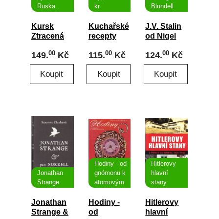
Ruska
kr
Blundell
Kursk
Kuchařské
J.V. Stalin
Ztracená
recepty
od Nigel
pýcha
vypsané z
Blundell
00
00
00
149.
Kč
115.
Kč
124.
Kč
Ruska od
krásné
Peter
literatury
Truscott
od
Jaroslava
Jiskrová
Hodiny - od
Hitlerovy
Jonathan
gnómonu k
hlavní
Strange
atomovým
stany
Jonathan
Hodiny -
Hitlerovy
Strange &
od
hlavní