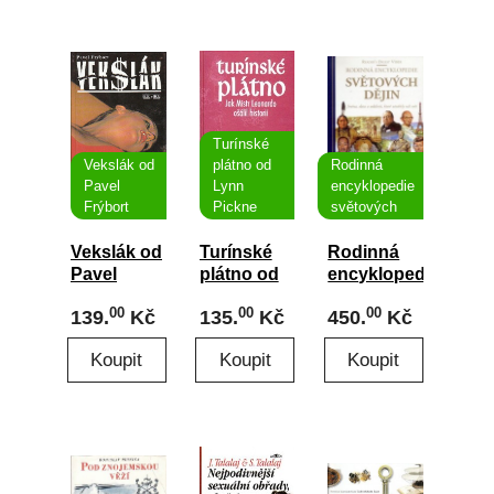
Turínské
Vekslák od
plátno od
Rodinná
Pavel
Lynn
encyklopedie
Frýbort
Pickne
světových
Vekslák od
Turínské
Rodinná
Pavel
plátno od
encyklopedie
Frýbort
Lynn
světových
00
00
00
139.
Kč
135.
Kč
450.
Kč
Picknett,
dějin od
Clive
antologie
Prince