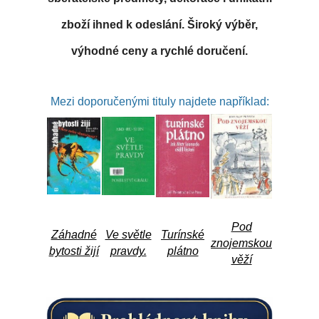
zboží ihned k odeslání. Široký výběr,
výhodné ceny a rychlé doručení.
Mezi doporučenými tituly najdete například:
Pod
Záhadné
Ve světle
Turínské
znojemskou
bytosti žijí
pravdy.
plátno
věží