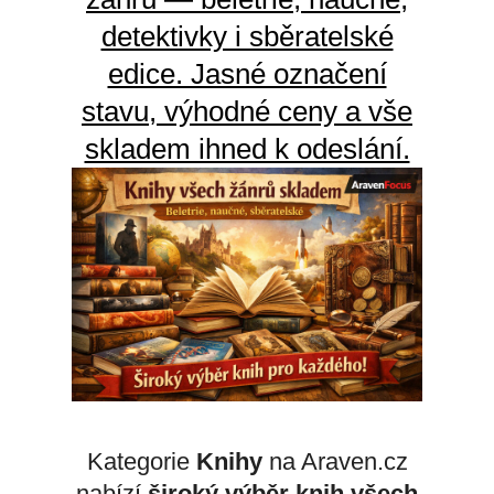
detektivky i sběratelské
edice. Jasné označení
stavu, výhodné ceny a vše
skladem ihned k odeslání.
Kategorie
Knihy
na Araven.cz
nabízí
široký výběr knih všech