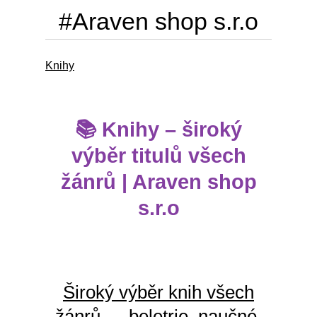
#Araven shop s.r.o
Knihy
📚
Knihy – široký
výběr titulů všech
žánrů | Araven shop
s.r.o
Široký výběr knih všech
žánrů — beletrie, naučné,