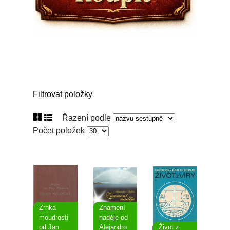
Filtrovat položky
Řazení podle
Počet položek
Zrnka
Znamení
moudrosti
naděje od
od Jan
Alejandro
Život z