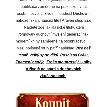
publikace zaměřené na praktickou víru,
osobní rozvoj či životní moudrost
Duchovní‚
náboženská a naučná lite | Araven shop s.r.o
Najdete zde jak klasické tituly, které
formovaly duchovní myšlení generací, tak
moderní knihy zaměřené na osobní rozvoj,...
.
Mezi oblíbené tituly patří například
Více než
tesař
,
Velký spor věků
,
Poselství Grálu
,
Znamení naděje
,
Zrnka moudrosti
či knihy
o životě po smrti a duchovních
zkušenostech
.