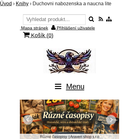
Úvod
›
Knihy
›
Duchovni nabozenska a naucna lite
Mapa stránek
Přihlášení uživatele
Košík (
0
)
Menu
Různé časopisy. | Araven shop s.r.o