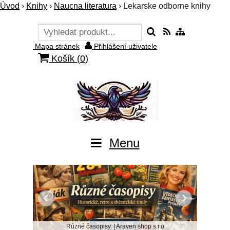
Úvod
›
Knihy
›
Naucna literatura
›
Lekarske odborne knihy
Mapa stránek
Přihlášení uživatele
Košík (
0
)
Menu
Různé časopisy. | Araven shop s.r.o