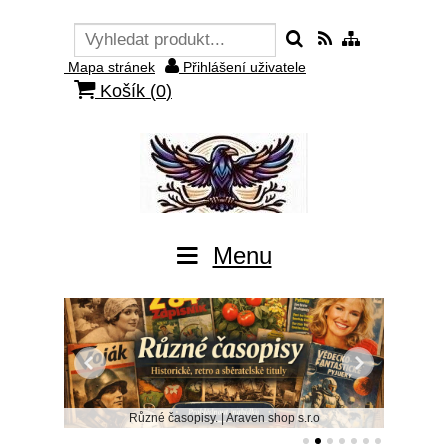
Mapa stránek
Přihlášení uživatele
Košík (
0
)
Menu
Různé časopisy. | Araven shop s.r.o