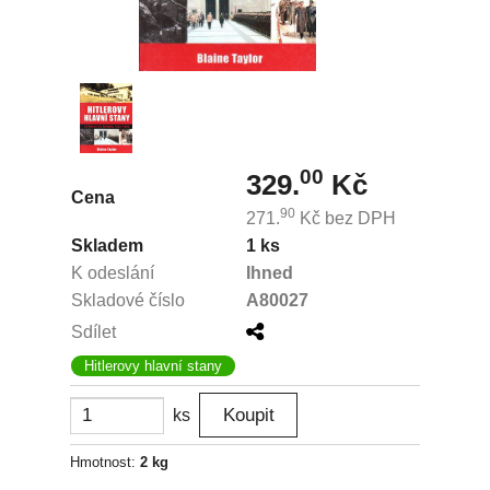
00
329.
Kč
Cena
90
271.
Kč
bez DPH
Skladem
1 ks
K odeslání
Ihned
Skladové číslo
A80027
Sdílet
Hitlerovy hlavní stany
ks
Hmotnost:
2 kg