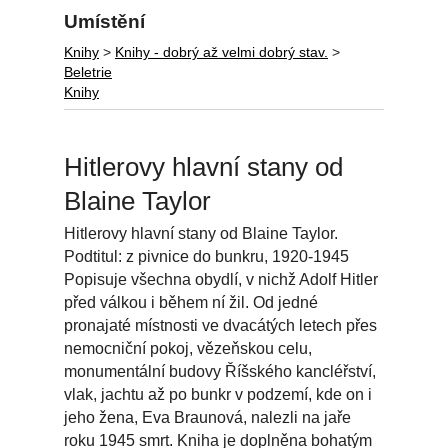
Umístění
Knihy
>
Knihy - dobrý až velmi dobrý stav.
>
Beletrie
Knihy
Hitlerovy hlavní stany od
Blaine Taylor
Hitlerovy hlavní stany od Blaine Taylor.
Podtitul: z pivnice do bunkru, 1920-1945
Popisuje všechna obydlí, v nichž Adolf Hitler
před válkou i během ní žil. Od jedné
pronajaté místnosti ve dvacátých letech přes
nemocniční pokoj, vězeňskou celu,
monumentální budovy Říšského kancléřství,
vlak, jachtu až po bunkr v podzemí, kde on i
jeho žena, Eva Braunová, nalezli na jaře
roku 1945 smrt. Kniha je doplněna bohatým