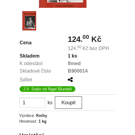
00
124.
Kč
Cena
00
124.
Kč
bez DPH
Skladem
1 ks
K odeslání
Ihned
Skladové číslo
B900014
Sdílet
J.V. Stalin od Nigel Blundell
ks
Výrobce:
Knihy
Hmotnost:
1 kg