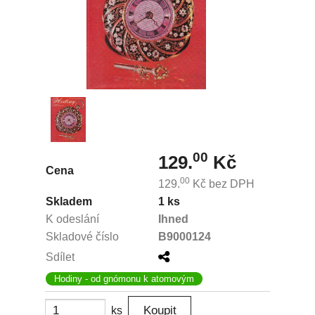
00
129.
Kč
Cena
00
129.
Kč
bez DPH
Skladem
1 ks
K odeslání
Ihned
Skladové číslo
B9000124
Sdílet
Hodiny - od gnómonu k atomovým
ks