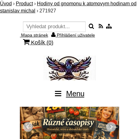
Úvod
›
Product
›
Hodiny od gnomonu k atomovym hodinam od
stanislav michal
›
271927
Mapa stránek
Přihlášení uživatele
Košík (
0
)
Menu