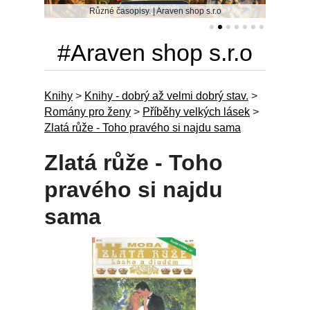
Různé časopisy. | Araven shop s.r.o
#Araven shop s.r.o
Knihy
>
Knihy - dobrý až velmi dobrý stav.
>
Romány pro ženy
>
Příběhy velkých lásek
>
Zlatá růže - Toho pravého si najdu sama
Zlatá růže - Toho
pravého si najdu
sama