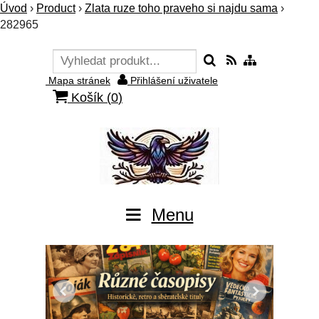
Úvod
›
Product
›
Zlata ruze toho praveho si najdu sama
›
282965
Mapa stránek
Přihlášení uživatele
Košík (
0
)
Menu