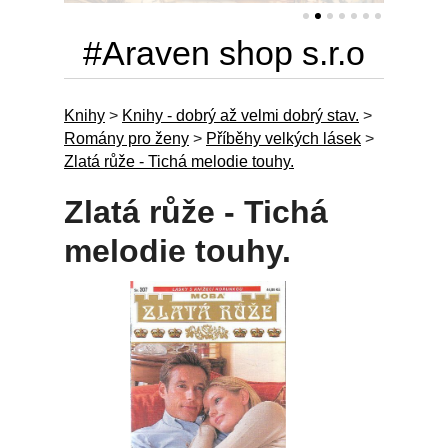
#Araven shop s.r.o
Knihy
>
Knihy - dobrý až velmi dobrý stav.
>
Romány pro ženy
>
Příběhy velkých lásek
>
Zlatá růže - Tichá melodie touhy.
Zlatá růže - Tichá
melodie touhy.