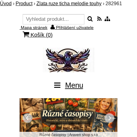
Úvod
›
Product
›
Zlata ruze ticha melodie touhy
›
282961
Mapa stránek
Přihlášení uživatele
Košík (
0
)
Menu
Různé časopisy. | Araven shop s.r.o