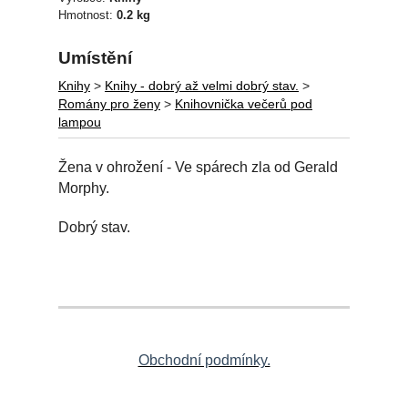
Hmotnost:
0.2 kg
Umístění
Knihy
>
Knihy - dobrý až velmi dobrý stav.
>
Romány pro ženy
>
Knihovnička večerů pod
lampou
Žena v ohrožení - Ve spárech zla od Gerald
Morphy.
Dobrý stav.
Obchodní podmínky.