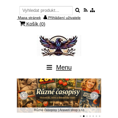
Mapa stránek
Přihlášení uživatele
Košík (
0
)
Menu
Různé časopisy. | Araven shop s.r.o