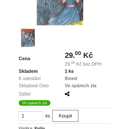
00
29.
Kč
Cena
00
29.
Kč
bez DPH
Skladem
1 ks
K odeslání
Ihned
Skladové číslo
Ve spárech zla
Sdílet
Ve spárech zla
ks
Výrobce:
Knihy