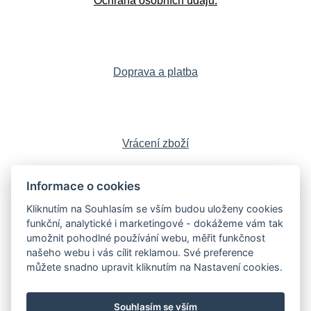
Ochrana osobních údajů.
Doprava a platba
Vrácení zboží
Informace o cookies
Kliknutím na Souhlasím se vším budou uloženy cookies
Sledujte nás:
Facebook
,
Instagram
,
funkční, analytické i marketingové - dokážeme vám tak
YouTube
,
LinkedIn
umožnit pohodlné používání webu, měřit funkčnost
našeho webu i vás cílit reklamou. Své preference
můžete snadno upravit kliknutím na Nastavení cookies.
Knihy
Poškozené knihy
Sběratelské edice
Souhlasím se vším