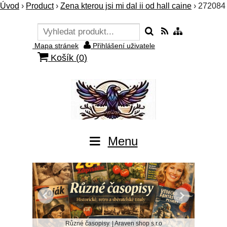
Úvod
›
Product
›
Zena kterou jsi mi dal ii od hall caine
›
272084
Mapa stránek
Přihlášení uživatele
Košík (
0
)
Menu
Různé časopisy. | Araven shop s.r.o