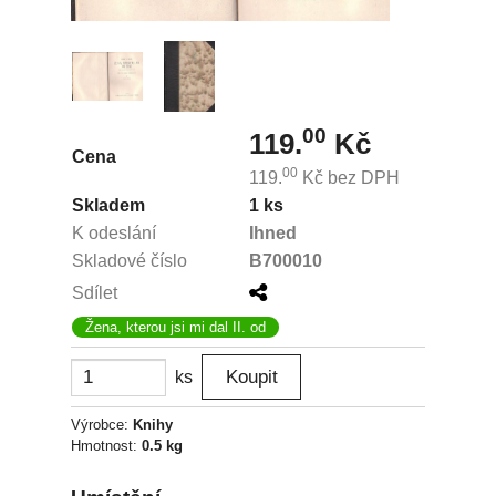
00
119.
Kč
Cena
00
119.
Kč
bez DPH
Skladem
1 ks
K odeslání
Ihned
Skladové číslo
B700010
Sdílet
Žena, kterou jsi mi dal II. od
ks
Výrobce:
Knihy
Hmotnost:
0.5 kg