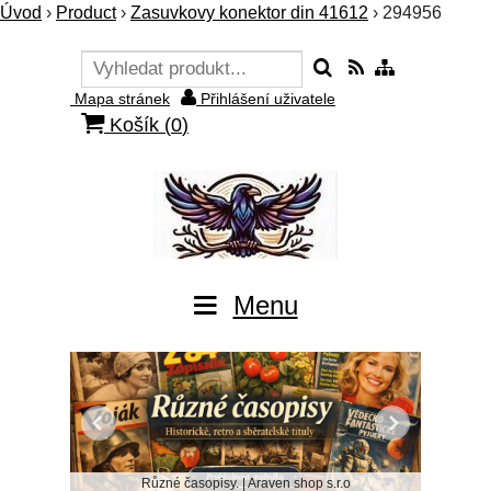
Úvod
›
Product
›
Zasuvkovy konektor din 41612
›
294956
Mapa stránek
Přihlášení uživatele
Košík (
0
)
Menu
Různé časopisy. | Araven shop s.r.o