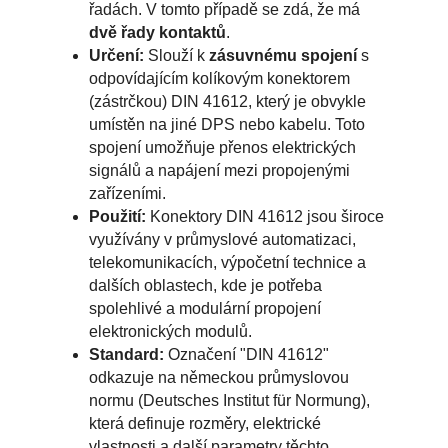
řadách. V tomto případě se zdá, že má
dvě řady kontaktů
.
Určení:
Slouží k
zásuvnému spojení
s
odpovídajícím kolíkovým konektorem
(zástrčkou) DIN 41612, který je obvykle
umístěn na jiné DPS nebo kabelu. Toto
spojení umožňuje přenos elektrických
signálů a napájení mezi propojenými
zařízeními.
Použití:
Konektory DIN 41612 jsou široce
využívány v průmyslové automatizaci,
telekomunikacích, výpočetní technice a
dalších oblastech, kde je potřeba
spolehlivé a modulární propojení
elektronických modulů.
Standard:
Označení "DIN 41612"
odkazuje na německou průmyslovou
normu (Deutsches Institut für Normung),
která definuje rozměry, elektrické
vlastnosti a další parametry těchto