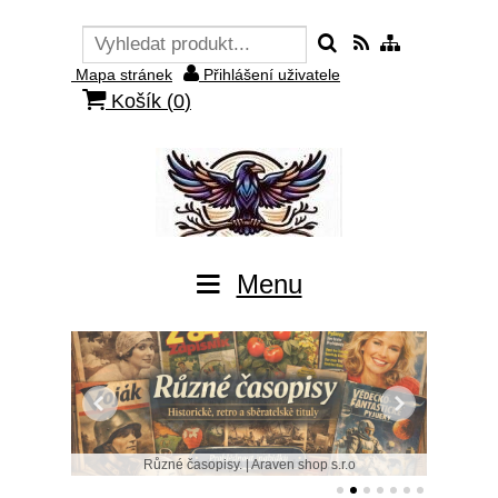
Mapa stránek
Přihlášení uživatele
Košík (
0
)
Menu
Různé časopisy. | Araven shop s.r.o