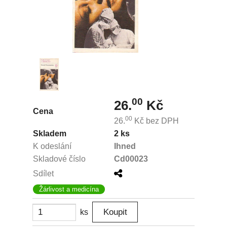
00
26.
Kč
Cena
00
26.
Kč
bez DPH
Skladem
2 ks
K odeslání
Ihned
Skladové číslo
Cd00023
Sdílet
Žárlivost a medicína
ks