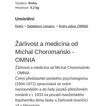
Výrobce:
Knihy
Hmotnost:
0.2 kg
Umístění
Knihy
>
Detektivní romány.
>
Knihy edice OMNIA
Žárlivost a medicína od
Michal Choromański -
OMNIA
Žárlivost a medicína od Michal Choromański
- OMNIA.
Čelný představitel polského psychologismu
(1904-1972) zpracovává ve svém
nejslavnějším a do řady jazyků přeloženém
románě z r. 1933 na pozadí manželského
trojúhelníku téma lásky a žárlivosti hraničící
až s šílenstvím.