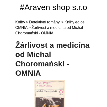
#Araven shop s.r.o
Knihy
>
Detektivní romány.
>
Knihy edice
OMNIA
>
Žárlivost a medicína od Michal
Choromański - OMNIA
Žárlivost a medicína
od Michal
Choromański -
OMNIA