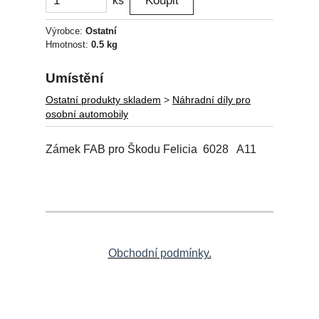
ks
Výrobce:
Ostatní
Hmotnost:
0.5 kg
Umístění
Ostatní produkty skladem
>
Náhradní díly pro
osobní automobily
Zámek FAB pro Škodu Felicia 6028 A11
Obchodní podmínky.