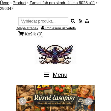
Úvod
›
Product
›
Zamek fab pro skodu felicia 6028 a11
›
296347
Mapa stránek
Přihlášení uživatele
Košík (
0
)
Menu