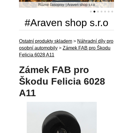
Různé časopisy. | Araven shop s.r.o
#Araven shop s.r.o
Ostatní produkty skladem
>
Náhradní díly pro
osobní automobily
>
Zámek FAB pro Škodu
Felicia 6028 A11
Zámek FAB pro
Škodu Felicia 6028
A11