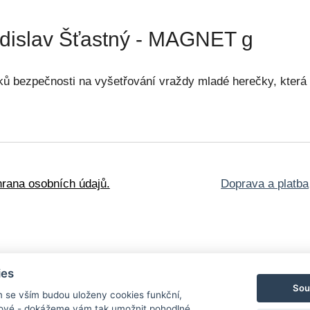
adislav Šťastný - MAGNET g
ků bezpečnosti na vyšetřování vraždy mladé herečky, která
rana osobních údajů.
Doprava a platba
oškozené knihy
ies
lské edice
Obrazy a
Sou
m se vším budou uloženy cookies funkční,
nosti
Blog
Kontakt
ngové - dokážeme vám tak umožnit pohodlné