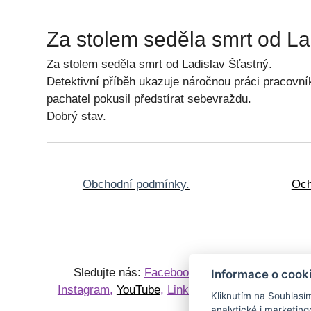
Za stolem seděla smrt od L
Za stolem seděla smrt od Ladislav Šťastný.
Detektivní příběh ukazuje náročnou práci pracovní
pachatel pokusil předstírat sebevraždu.
Dobrý stav.
Obchodní podmínky.
Och
Sledujte nás:
Facebook
,
Knihy
P
Informace o cook
Instagram
,
YouTube
,
LinkedIn
Sběrate
Kliknutím na Souhlasí
starožit
analytické i marketi