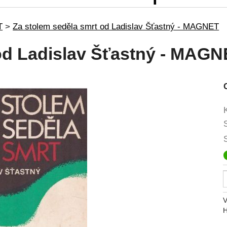
T
>
Za stolem seděla smrt od Ladislav Šťastný - MAGNET
od Ladislav Šťastný - MAG
V
H