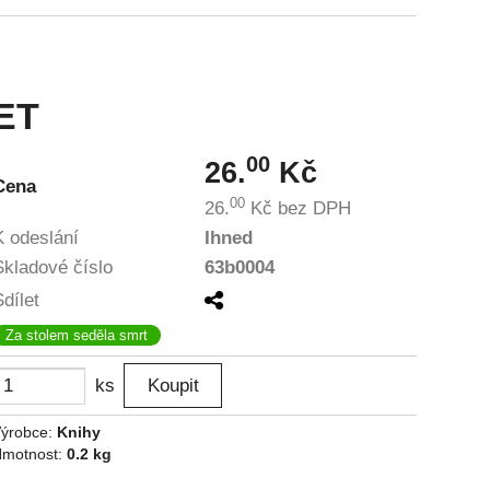
NET
00
26.
Kč
Cena
00
26.
Kč
bez DPH
K odeslání
Ihned
Skladové číslo
63b0004
Sdílet
Za stolem seděla smrt
ks
ýrobce:
Knihy
motnost:
0.2 kg