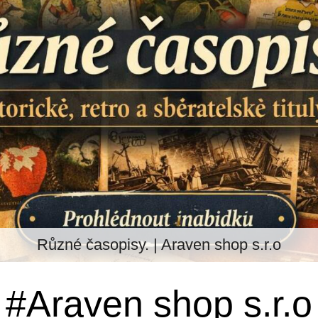
Různé časopisy. | Araven shop s.r.o
#Araven shop s.r.o