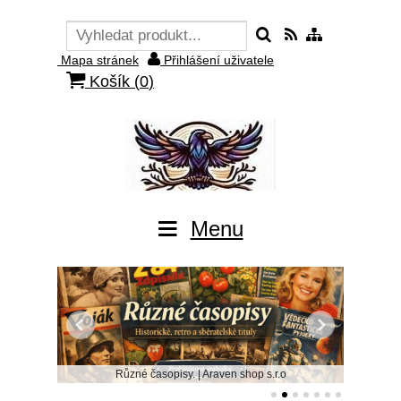
Mapa stránek
Přihlášení uživatele
Košík (
0
)
Menu
Různé časopisy. | Araven shop s.r.o