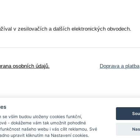
užíval v zesilovačích a dalších elektronických obvodech.
rana osobních údajů.
Doprava a platba
oškozené knihy
ies
lské edice
Obrazy a
Sou
m se vším budou uloženy cookies funkční,
nosti
Blog
Kontakt
ngové - dokážeme vám tak umožnit pohodlné
Nas
 funkčnost našeho webu i vás cílit reklamou. Své
dno upravit kliknutím na Nastavení cookies.