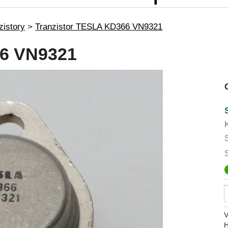
zistory
>
Tranzistor TESLA KD366 VN9321
66 VN9321
V
H