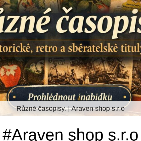
Různé časopisy. | Araven shop s.r.o
#Araven shop s.r.o