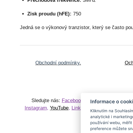
Přechodová frekvence:
3MHz
Zisk proudu (hFE):
750
Jedná se o výkonový tranzistor, který se často po
Obchodní podmínky.
Och
Sledujte nás:
Facebook
,
Knihy
P
Informace o cook
Instagram
,
YouTube
,
LinkedIn
Sběrate
Kliknutím na Souhlasí
starožit
analytické i marketi
používání webu, měřit
preference můžete sna