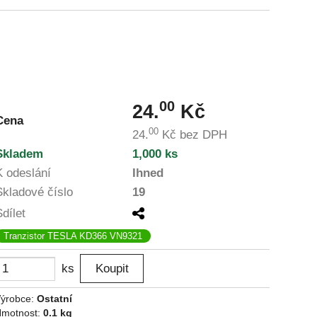
00
24.
Kč
Cena
00
24.
Kč
bez DPH
Skladem
1,000 ks
K odeslání
Ihned
Skladové číslo
19
Sdílet
Tranzistor TESLA KD366 VN9321
ks
ýrobce:
Ostatní
motnost:
0.1 kg