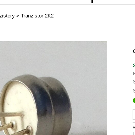
zistory
>
Tranzistor 2K2
V
H