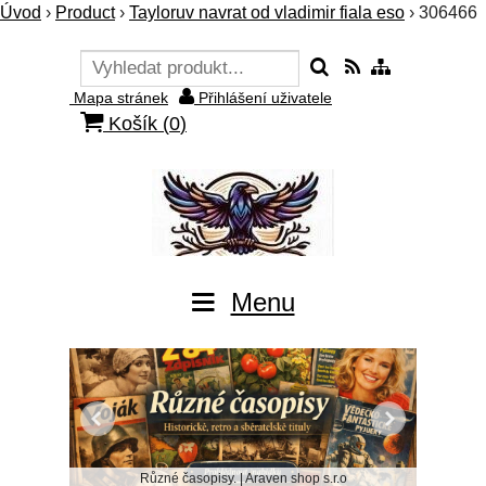
Úvod
›
Product
›
Tayloruv navrat od vladimir fiala eso
›
306466
Mapa stránek
Přihlášení uživatele
Košík (
0
)
Menu
Různé časopisy. | Araven shop s.r.o