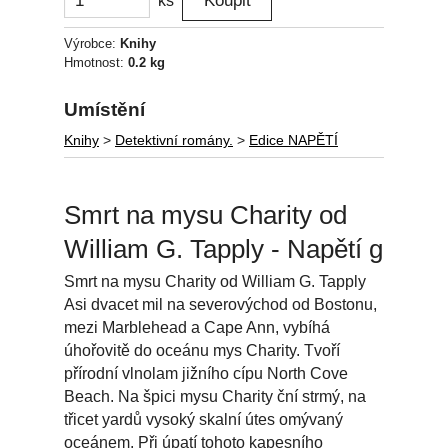
ks
Výrobce:
Knihy
Hmotnost:
0.2 kg
Umístění
Knihy
>
Detektivní romány.
>
Edice NAPĚTÍ
Smrt na mysu Charity od
William G. Tapply - Napětí g
Smrt na mysu Charity od William G. Tapply
Asi dvacet mil na severovýchod od Bostonu,
mezi Marblehead a Cape Ann, vybíhá
úhořovitě do oceánu mys Charity. Tvoří
přírodní vlnolam jižního cípu North Cove
Beach. Na špici mysu Charity ční strmý, na
třicet yardů vysoký skalní útes omývaný
oceánem. Při úpatí tohoto kapesního