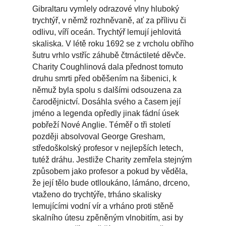
Gibraltaru vymlely odrazové vlny hluboký
trychtýř, v němž rozhněvaně, ať za přílivu či
odlivu, víří oceán. Trychtýř lemují jehlovitá
skaliska. V létě roku 1692 se z vrcholu obřího
šutru vrhlo vstříc záhubě čtrnáctileté děvče.
Charity Coughlinová dala přednost tomuto
druhu smrti před oběšením na šibenici, k
němuž byla spolu s dalšími odsouzena za
čarodějnictví. Dosáhla svého a časem její
jméno a legenda opředly jinak fádní úsek
pobřeží Nové Anglie. Téměř o tři století
později absolvoval George Gresham,
středoškolský profesor v nejlepších letech,
tutéž dráhu. Jestliže Charity zemřela stejným
způsobem jako profesor a pokud by věděla,
že její tělo bude otlloukáno, lámáno, drceno,
vtaženo do trychtýře, trháno skalisky
lemujícími vodní vír a vrháno proti stěně
skalního útesu zpěněným vlnobitím, asi by