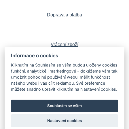
Doprava a platba
Vrácení zboží
Informace o cookies
Kliknutím na Souhlasím se vším budou uloženy cookies
funkční, analytické i marketingové - dokážeme vám tak
Sledujte nás:
Facebook
,
Instagram
,
umožnit pohodlné používání webu, měřit funkčnost
YouTube
,
LinkedIn
našeho webu i vás cílit reklamou. Své preference
můžete snadno upravit kliknutím na Nastavení cookies.
Souhlasím se vším
Knihy
Poškozené knihy
Sběratelské edice
Obrazy a starožitnosti
Blog
Kontakt
Nastavení cookies