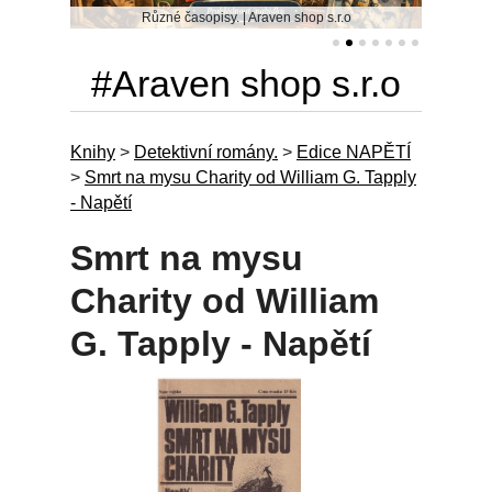
Různé časopisy. | Araven shop s.r.o
#Araven shop s.r.o
Knihy
>
Detektivní romány.
>
Edice NAPĚTÍ
>
Smrt na mysu Charity od William G. Tapply
- Napětí
Smrt na mysu
Charity od William
G. Tapply - Napětí