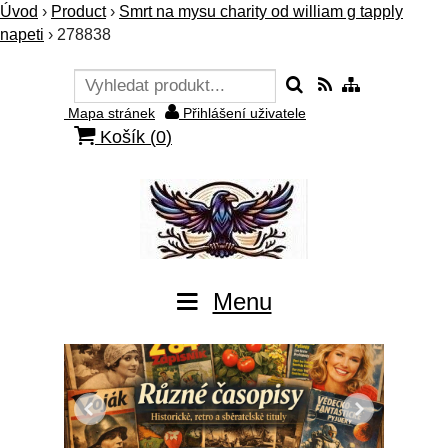
Úvod
›
Product
›
Smrt na mysu charity od william g tapply
napeti
›
278838
Mapa stránek
Přihlášení uživatele
Košík (
0
)
Menu