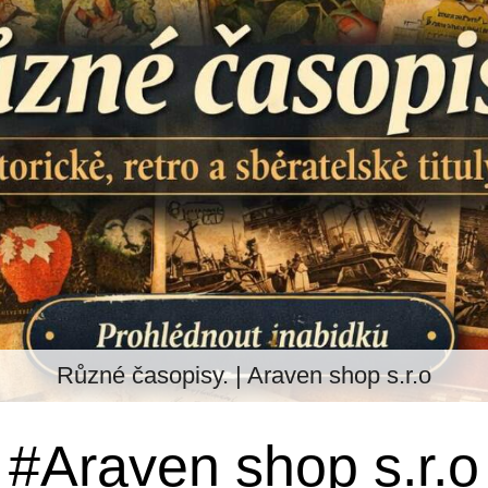
Různé časopisy. | Araven shop s.r.o
#Araven shop s.r.o