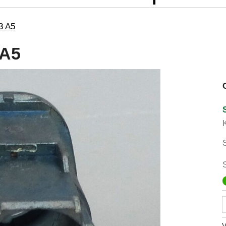
3 A5
 A5
V