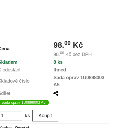
00
98.
Kč
Cena
00
98.
Kč
bez DPH
Skladem
8 ks
K odeslání
Ihned
Sada oprav 1U0898003
Skladové číslo
A5
Sdílet
Sada oprav 1U0898003 A3
ks
ýrobce:
Ostatní