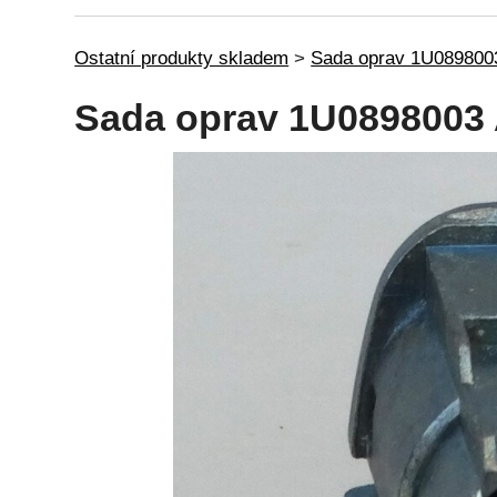
Ostatní produkty skladem
>
Sada oprav 1U089800
Sada oprav 1U0898003