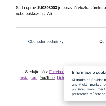
Sada oprav
1U0898003
je opravná vložka zámku 
nebo poškození. A5
Obchodní podmínky.
Och
Sledujte nás:
Facebook
,
Knihy
P
Informace o cook
Instagram
,
YouTube
,
LinkedIn
Sběrate
Kliknutím na Souhlasí
starožit
analytické i marketi
používání webu, měřit
preference můžete sna