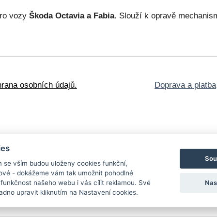
pro vozy
Škoda Octavia a Fabia
. Slouží k opravě mechanis
rana osobních údajů.
Doprava a platba
oškozené knihy
ies
lské edice
Obrazy a
Sou
m se vším budou uloženy cookies funkční,
nosti
Blog
Kontakt
ngové - dokážeme vám tak umožnit pohodlné
Nas
 funkčnost našeho webu i vás cílit reklamou. Své
dno upravit kliknutím na Nastavení cookies.