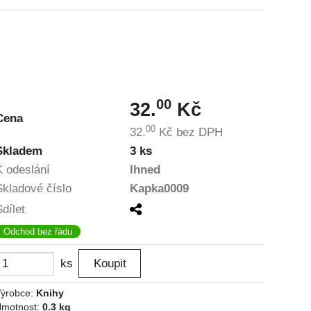
00
32.
Kč
Cena
00
32.
Kč
bez DPH
Skladem
3 ks
K odeslání
Ihned
Skladové číslo
Kapka0009
Sdílet
Odchod bez řádu
ks
ýrobce:
Knihy
motnost:
0.3 kg