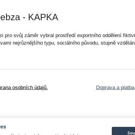
Kebza - KAPKA
si pro svůj záměr vybral prostředí exportního oddělení fikti
postavami nejrůznějšího typu, sociálního původu, stupně vzděl
rana osobních údajů.
Doprava a platba
oškozené knihy
ies
lské edice
Obrazy a
Sou