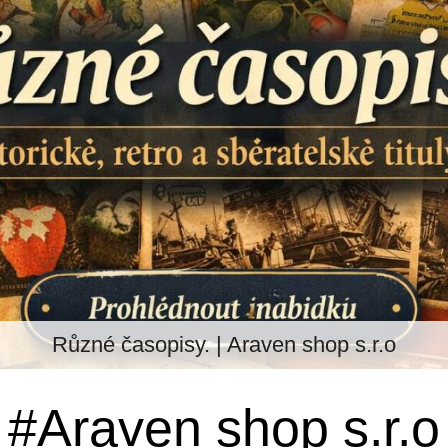
Různé časopisy. | Araven shop s.r.o
#Araven shop s.r.o