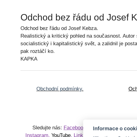
Odchod bez řádu od Josef 
Odchod bez řádu od Josef Kebza.
Realistický a kritický pohled na současnost. Autor 
socialistický i kapitalistický svět, a zalidnil je 
pak roztáčí ko.
KAPKA
Obchodní podmínky.
Och
Sledujte nás:
Facebook
,
Knihy
P
Informace o cook
Instagram
,
YouTube
,
LinkedIn
Sběrate