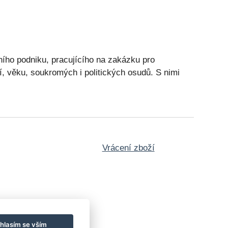
vního podniku, pracujícího na zakázku pro
ání, věku, soukromých i politických osudů. S nimi
Vrácení zboží
hlasím se vším