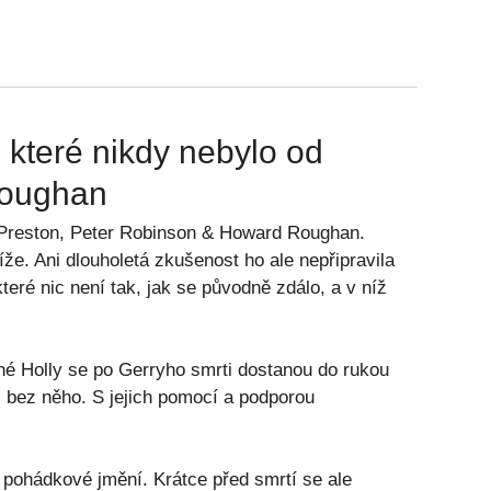
o, které nikdy nebylo od
Roughan
las Preston, Peter Robinson & Howard Roughan.
že. Ani dlouholetá zkušenost ho ale nepřipravila
teré nic není tak, jak se původně zdálo, a v níž
ené Holly se po Gerryho smrti dostanou do rukou
 i bez něho. S jejich pomocí a podporou
 pohádkové jmění. Krátce před smrtí se ale