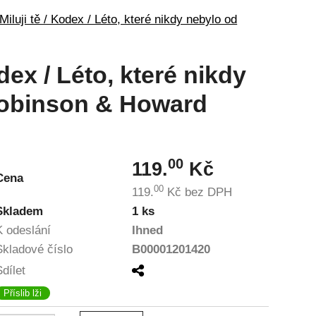
 Miluji tě / Kodex / Léto, které nikdy nebylo od
Kodex / Léto, které nikdy
 Robinson & Howard
00
119.
Kč
Cena
00
119.
Kč
bez DPH
Skladem
1 ks
K odeslání
Ihned
Skladové číslo
B00001201420
Sdílet
Příslib lži