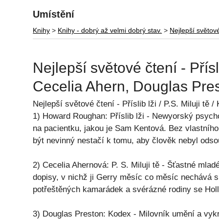
Umístění
Knihy
>
Knihy - dobrý až velmi dobrý stav.
>
Nejlepší světov
Nejlepší světové čtení - Přísl
Cecelia Ahern, Douglas Pr
Nejlepší světové čtení - Příslib lži / P.S. Miluji 
1) Howard Roughan: Příslib lži - Newyorský psycho
na pacientku, jakou je Sam Kentová. Bez vlastního 
být nevinný nestačí k tomu, aby člověk nebyl ods
2) Cecelia Ahernová: P. S. Miluji tě - Šťastné ml
dopisy, v nichž ji Gerry měsíc co měsíc nechává sp
potřeštěných kamarádek a svérázné rodiny se Holl
3) Douglas Preston: Kodex - Milovník umění a vyk