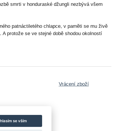
hrozbě smrti v honduraské džungli nezbývá všem
aného patnáctiletého chlapce, v paměti se mu živě
. A protože se ve stejné době shodou okolností
Vrácení zboží
hlasím se vším