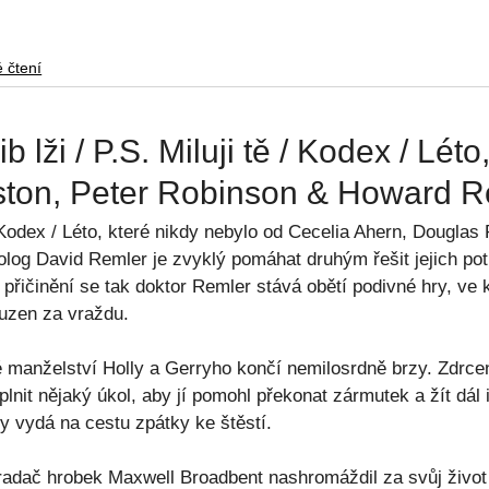
é čtení
ib lži / P.S. Miluji tě / Kodex / Lét
eston, Peter Robinson & Howard 
tě / Kodex / Léto, které nikdy nebylo od Cecelia Ahern, Doug
log David Remler je zvyklý pomáhat druhým řešit jejich potí
přičinění se tak doktor Remler stává obětí podivné hry, ve k
ouzen za vraždu.
adé manželství Holly a Gerryho končí nemilosrdně brzy. Zdrc
lnit nějaký úkol, aby jí pomohl překonat zármutek a žít dál
y vydá na cestu zpátky ke štěstí.
radač hrobek Maxwell Broadbent nashromáždil za svůj život