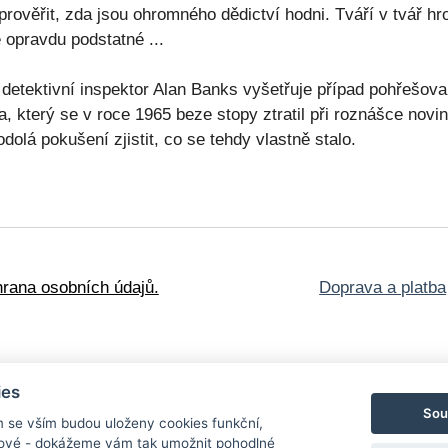
prověřit, zda jsou ohromného dědictví hodni. Tváří v tvář 
 opravdu podstatné ...
ž detektivní inspektor Alan Banks vyšetřuje případ pohřešov
terý se v roce 1965 beze stopy ztratil při roznášce novin
olá pokušení zjistit, co se tehdy vlastně stalo.
rana osobních údajů.
Doprava a platba
ies
Sou
m se vším budou uloženy cookies funkční,
ngové - dokážeme vám tak umožnit pohodlné