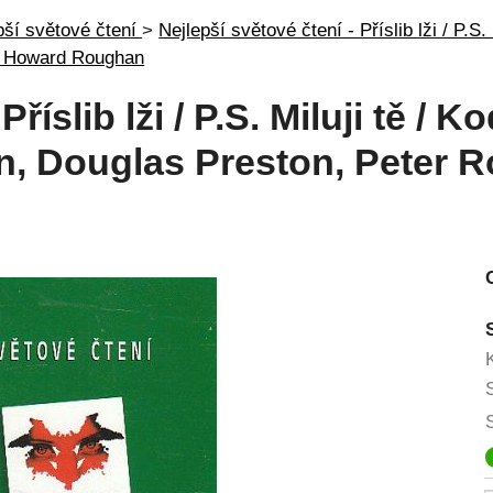
pší světové čtení
>
Nejlepší světové čtení - Příslib lži / P.S.
 & Howard Roughan
říslib lži / P.S. Miluji tě / 
n, Douglas Preston, Peter