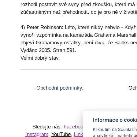
rozhodl postavit své syny před zkoušku, která má 
zúčastněným než přehodnotit, co je pro ně v životě
4) Peter Robinson: Léto, které nikdy nebylo - Kdy
vynoří vzpomínka na kamaráda Grahama Marshalla, k
objeví Grahamovy ostatky, není divu, že Banks neod
Vydáno 2005. Stran 591.
Velmi dobrý stav.
Obchodní podmínky.
Och
Informace o cook
Sledujte nás:
Facebook
,
Kliknutím na Souhlasí
Instagram
,
YouTube
,
LinkedIn
analytické i marketi