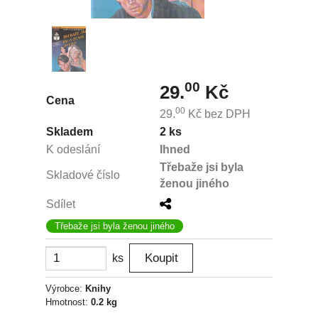
00
29.
Kč
Cena
00
29.
Kč
bez DPH
Skladem
2 ks
K odeslání
Ihned
Třebaže jsi byla
Skladové číslo
ženou jiného
Sdílet
Třebaže jsi byla ženou jiného
ks
Výrobce:
Knihy
Hmotnost:
0.2 kg