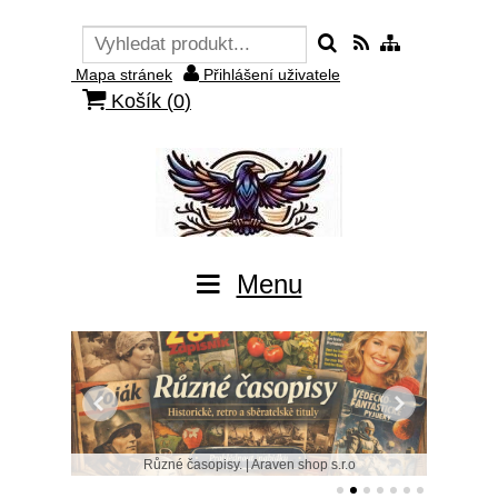
Mapa stránek
Přihlášení uživatele
Košík (
0
)
Menu
Různé časopisy. | Araven shop s.r.o