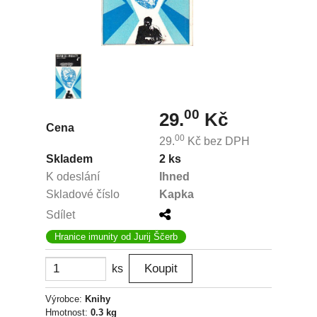
00
29.
Kč
Cena
00
29.
Kč
bez DPH
Skladem
2 ks
K odeslání
Ihned
Skladové číslo
Kapka
Sdílet
Hranice imunity od Jurij Ščerb
ks
Výrobce:
Knihy
Hmotnost:
0.3 kg