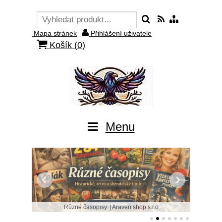
Mapa stránek
Přihlášení uživatele
Košík (
0
)
Menu
Různé časopisy. | Araven shop s.r.o