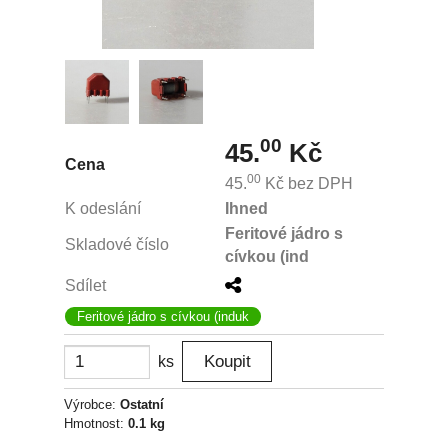
00
45.
Kč
Cena
00
45.
Kč
bez DPH
K odeslání
Ihned
Feritové jádro s
Skladové číslo
cívkou (ind
Sdílet
Feritové jádro s cívkou (induk
ks
Výrobce:
Ostatní
Hmotnost:
0.1 kg