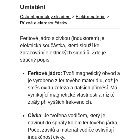
Umístění
Ostatní produkty skladem
>
Elektromateriál
>
Různé elektrosoučástky
Feritové jádro s cívkou (induktorem) je
elektrická součástka, která slouží ke
zpracování elektrických signálů. Zde je
stručný popis:
Feritové jádro
: Tvoří magnetický obvod a
je vyrobeno z feritového materiálu, což je
směs oxidu železa a dalších příměsí. Má
vynikající magnetické vlastnosti a nízké
ztráty při vyšších frekvencích.
Cívka
: Je tvořena vodičem, který je
navinut do spirály kolem feritového jádra.
Počet závitů a materiál vodiče ovlivňují
indukčnost cívky.