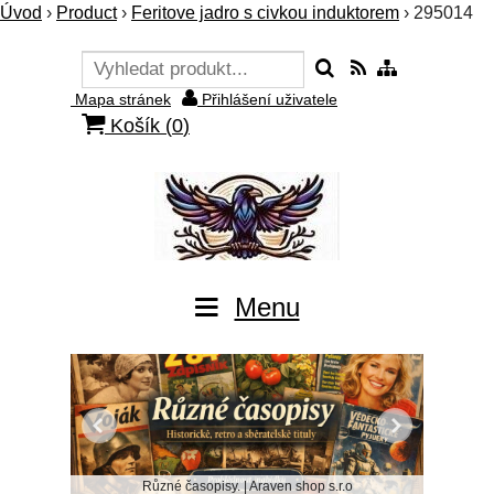
Úvod
›
Product
›
Feritove jadro s civkou induktorem
›
295014
Mapa stránek
Přihlášení uživatele
Košík (
0
)
Menu
Různé časopisy. | Araven shop s.r.o