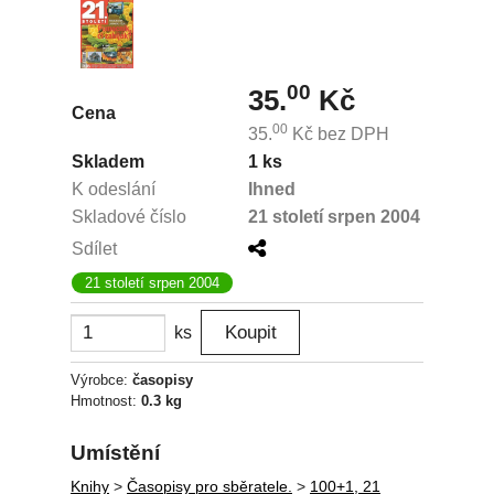
00
35.
Kč
Cena
00
35.
Kč
bez DPH
Skladem
1 ks
K odeslání
Ihned
Skladové číslo
21 století srpen 2004
Sdílet
21 století srpen 2004
ks
Výrobce:
časopisy
Hmotnost:
0.3 kg
Umístění
Knihy
>
Časopisy pro sběratele.
>
100+1, 21