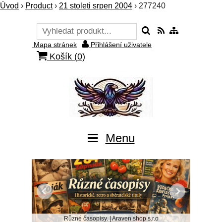
Úvod
›
Product
›
21 stoleti srpen 2004
›
277240
Mapa stránek
Přihlášení uživatele
Košík (
0
)
Menu
Různé časopisy. | Araven shop s.r.o