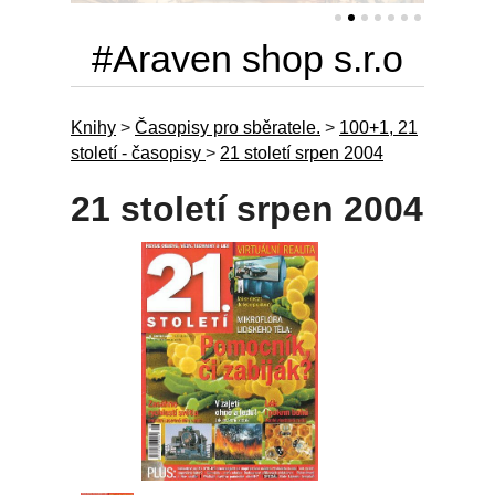
#Araven shop s.r.o
Knihy
>
Časopisy pro sběratele.
>
100+1, 21
století - časopisy
>
21 století srpen 2004
21 století srpen 2004