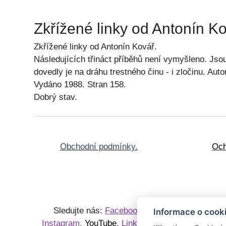
Zkřížené linky od Antonín K
Zkřížené linky od Antonín Kovář.
Následujících třináct příběhů není vymyšleno. Jsou
dovedly je na dráhu trestného činu - i zločinu. Au
Vydáno 1988. Stran 158.
Dobrý stav.
Obchodní podmínky.
Och
Sledujte nás:
Facebook
,
Knihy
P
Informace o cook
Instagram
,
YouTube
,
LinkedIn
Sběrate