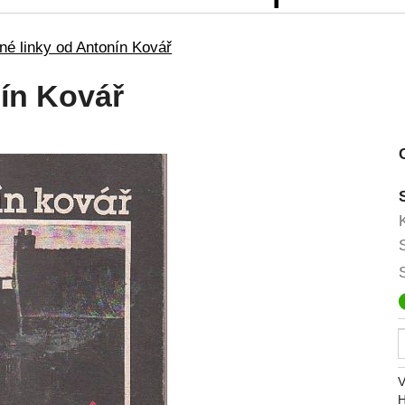
né linky od Antonín Kovář
nín Kovář
V
H