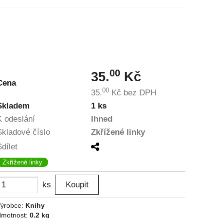
00
35.
Kč
Cena
00
35.
Kč
bez DPH
Skladem
1 ks
K odeslání
Ihned
Skladové číslo
Zkřížené linky
Sdílet
Zkřížené linky
ks
ýrobce:
Knihy
motnost:
0.2 kg