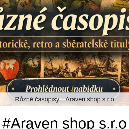
Různé časopisy. | Araven shop s.r.o
#Araven shop s.r.o