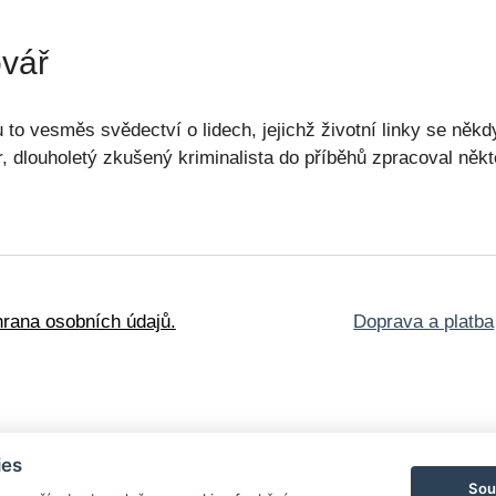
ovář
 to vesměs svědectví o lidech, jejichž životní linky se něk
tor, dlouholetý zkušený kriminalista do příběhů zpracoval ně
rana osobních údajů.
Doprava a platba
oškozené knihy
ies
lské edice
Obrazy a
Sou