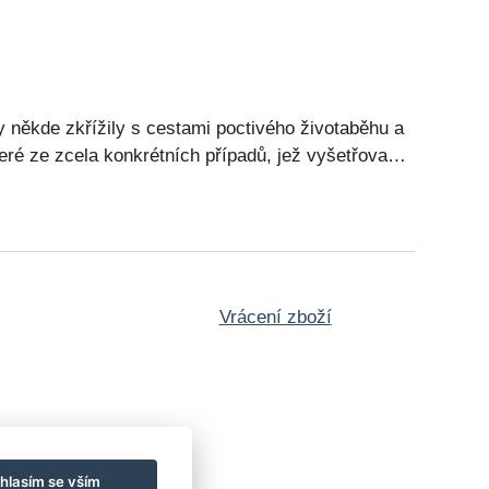
dy někde zkřížily s cestami poctivého životaběhu a
které ze zcela konkrétních případů, jež vyšetřova…
Vrácení zboží
hlasím se vším