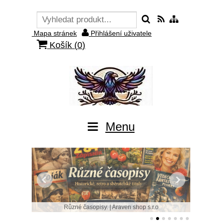
Mapa stránek
Přihlášení uživatele
Košík (
0
)
Menu
Různé časopisy. | Araven shop s.r.o