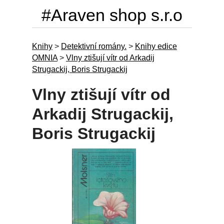
#Araven shop s.r.o
Knihy
>
Detektivní romány.
>
Knihy edice
OMNIA
>
Vlny ztišují vítr od Arkadij
Strugackij, Boris Strugackij
Vlny ztišují vítr od
Arkadij Strugackij,
Boris Strugackij