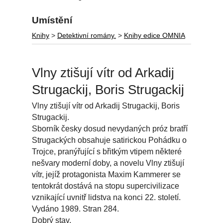
Umístění
Knihy
>
Detektivní romány.
>
Knihy edice OMNIA
Vlny ztišují vítr od Arkadij
Strugackij, Boris Strugackij
Vlny ztišují vítr od Arkadij Strugackij, Boris
Strugackij.
Sborník česky dosud nevydaných próz bratří
Strugackých obsahuje satirickou Pohádku o
Trojce, pranýřující s břitkým vtipem některé
nešvary moderní doby, a novelu Vlny ztišují
vítr, jejíž protagonista Maxim Kammerer se
tentokrát dostává na stopu supercivilizace
vznikající uvnitř lidstva na konci 22. století.
Vydáno 1989. Stran 284.
Dobrý stav.