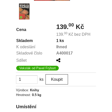
00
139.
Kč
Cena
00
139.
Kč
bez DPH
Skladem
1 ks
K odeslání
Ihned
Skladové číslo
A400017
Sdílet
Vekslák od Pavel Frýbort
ks
Výrobce:
Knihy
Hmotnost:
0.5 kg
Umístění