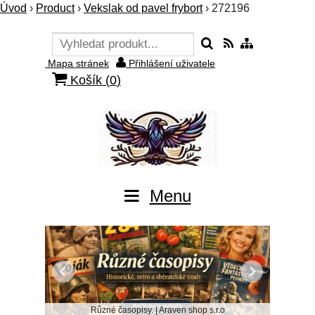
Úvod
›
Product
›
Vekslak od pavel frybort
›
272196
Mapa stránek
Přihlášení uživatele
Košík (
0
)
Menu
Různé časopisy. | Araven shop s.r.o