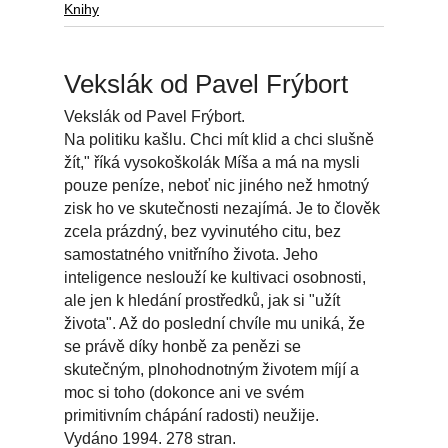
Knihy
Vekslák od Pavel Frýbort
Vekslák od Pavel Frýbort.
Na politiku kašlu. Chci mít klid a chci slušně
žít," říká vysokoškolák Míša a má na mysli
pouze peníze, neboť nic jiného než hmotný
zisk ho ve skutečnosti nezajímá. Je to člověk
zcela prázdný, bez vyvinutého citu, bez
samostatného vnitřního života. Jeho
inteligence neslouží ke kultivaci osobnosti,
ale jen k hledání prostředků, jak si "užít
života". Až do poslední chvíle mu uniká, že
se právě díky honbě za penězi se
skutečným, plnohodnotným životem míjí a
moc si toho (dokonce ani ve svém
primitivním chápání radosti) neužije.
Vydáno 1994. 278 stran.