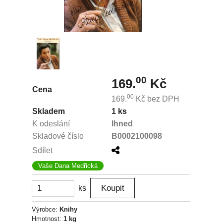
00
169.
Kč
Cena
00
169.
Kč
bez DPH
Skladem
1 ks
K odeslání
Ihned
Skladové číslo
B0002100098
Sdílet
Vaše Dana Medřická
ks
Výrobce:
Knihy
Hmotnost:
1 kg