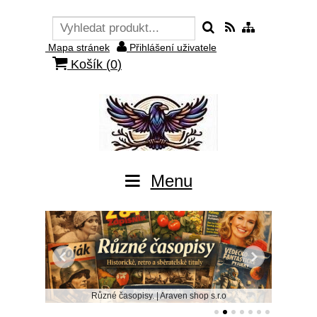
Mapa stránek
Přihlášení uživatele
Košík (
0
)
Menu
Různé časopisy. | Araven shop s.r.o