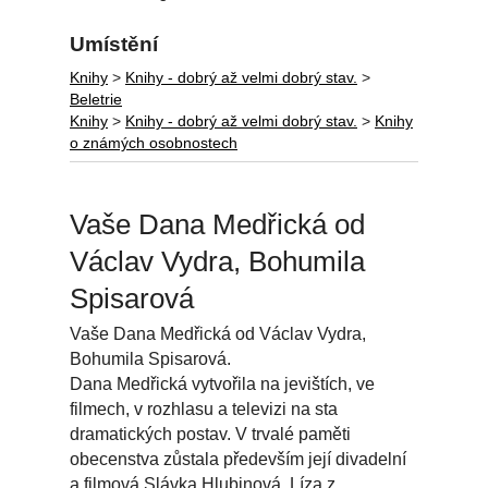
Umístění
Knihy
>
Knihy - dobrý až velmi dobrý stav.
>
Beletrie
Knihy
>
Knihy - dobrý až velmi dobrý stav.
>
Knihy
o známých osobnostech
Vaše Dana Medřická od
Václav Vydra, Bohumila
Spisarová
Vaše Dana Medřická od Václav Vydra,
Bohumila Spisarová.
Dana Medřická vytvořila na jevištích, ve
filmech, v rozhlasu a televizi na sta
dramatických postav. V trvalé paměti
obecenstva zůstala především její divadelní
a filmová Slávka Hlubinová, Líza z