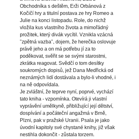
Obchodníka s deštěm, Erži Orbánová z
Kočičí hry a titulní postava ze hry Romeo a
Julie na konci listopadu. Role, do nichž
vložila kus vlastního života a mimořádný
prožitek, který divák vycítil. Vznikla vzácná
"zpětná vazba", dojem, že herečka oslovuje
právě jeho a on má potřebu jí za to
poděkovat, svěřit se se svými starostmi,
zkrátka reagovat. Svědčí o tom desítky
soukromých dopisů, jež Dana Medřická od
neznámých lidí dostávala a bylo-li vhodné, i
na ně odpovídala.
Je zvláštní, že teprve nyní, poprvé, vychází
tato kniha - vzpomínka. Otevírá ji vlastní
vyprávění umělkyně, přibližující její dětství,
dospívání a počáteční angažmá v Brně,
Plzni, pak v pražské Uranii. Psala je jako
úvodní kapitoly své chystané knihy, již však
nestihla dokončit - zůstala torzem.