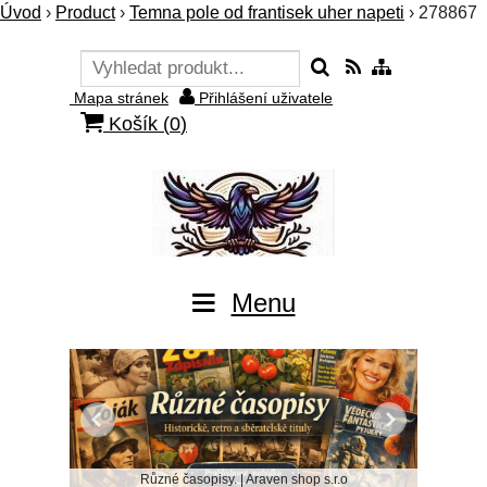
Úvod
›
Product
›
Temna pole od frantisek uher napeti
›
278867
Mapa stránek
Přihlášení uživatele
Košík (
0
)
Menu
Různé časopisy. | Araven shop s.r.o