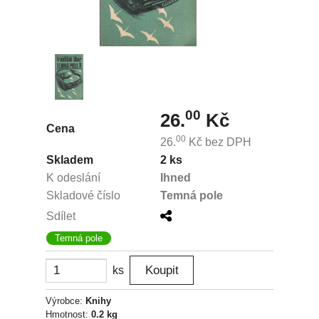
00
26.
Kč
Cena
00
26.
Kč
bez DPH
Skladem
2 ks
K odeslání
Ihned
Skladové číslo
Temná pole
Sdílet
Temná pole
ks
Výrobce:
Knihy
Hmotnost:
0.2 kg