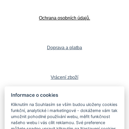
Ochrana osobních údajů.
Doprava a platba
Vrácení zboží
Informace o cookies
Kliknutím na Souhlasím se vším budou uloženy cookies
Sledujte nás:
Facebook
,
Instagram
,
funkční, analytické i marketingové - dokážeme vám tak
YouTube
,
LinkedIn
umožnit pohodlné používání webu, měřit funkčnost
našeho webu i vás cílit reklamou. Své preference
můžete snadno upravit kliknutím na Nastavení cookies.