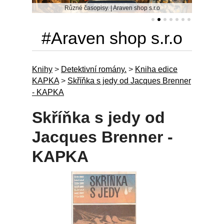
Různé časopisy. | Araven shop s.r.o
#Araven shop s.r.o
Knihy
>
Detektivní romány.
>
Kniha edice
KAPKA
>
Skříňka s jedy od Jacques Brenner
- KAPKA
Skříňka s jedy od
Jacques Brenner -
KAPKA