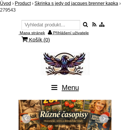
Úvod
›
Product
›
Skrinka s jedy od jacques brenner kapka
›
279543
Mapa stránek
Přihlášení uživatele
Košík (
0
)
Menu