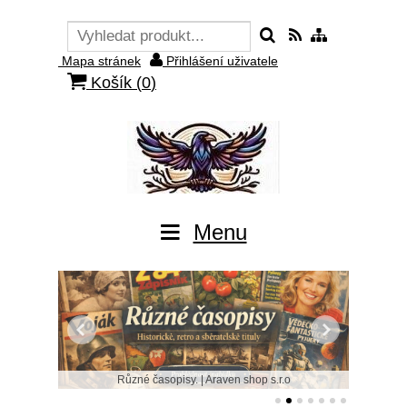
Mapa stránek
Přihlášení uživatele
Košík (
0
)
Menu
Různé časopisy. | Araven shop s.r.o