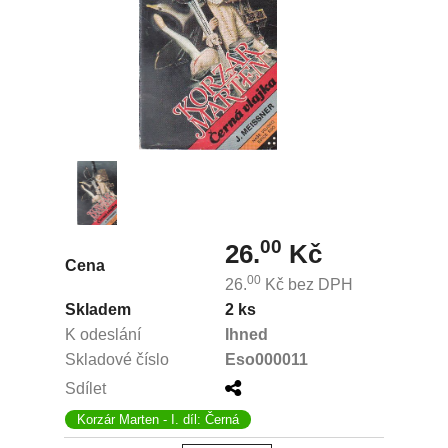
00
26.
Kč
Cena
00
26.
Kč
bez DPH
Skladem
2 ks
K odeslání
Ihned
Skladové číslo
Eso000011
Sdílet
Korzár Marten - I. díl: Černá