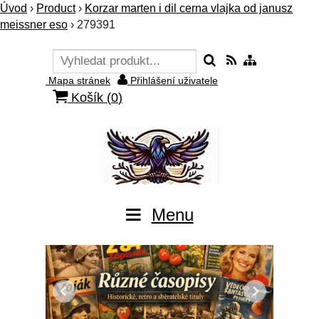
Úvod
›
Product
›
Korzar marten i dil cerna vlajka od janusz
meissner eso
›
279391
Mapa stránek
Přihlášení uživatele
Košík (
0
)
Menu