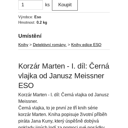
ks
Výrobce:
Eso
Hmotnost:
0.2 kg
Umístění
Knihy
>
Detektivní romány.
>
Knihy edice ESO
Korzár Marten - I. díl: Černá
vlajka od Janusz Meissner
ESO
Korzár Marten - I. díl: Černá vlajka od Janusz
Meissner.
Černá vlajka, to je první ze tří knih série
korzár Marten. Kniha popisuje životní příběh
piráta Jana Kuny, který úspěšně dobývá
poklady jiných lodí za pomoci své posádky,