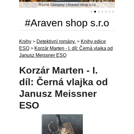
Různé časopisy. | Araven shop s.r.o
#Araven shop s.r.o
Knihy
>
Detektivní romány.
>
Knihy edice
ESO
>
Korzár Marten - I. díl: Černá vlajka od
Janusz Meissner ESO
Korzár Marten - I.
díl: Černá vlajka od
Janusz Meissner
ESO