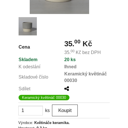
00
35.
Kč
Cena
00
35.
Kč
bez DPH
Skladem
20 ks
K odeslání
Ihned
Keramický květináč
Skladové číslo
00030
Sdílet
Keramický květináč 00030
ks
Výrobce:
Květináče keramika.