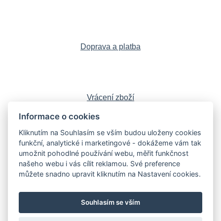
Doprava a platba
Vrácení zboží
Informace o cookies
Kliknutím na Souhlasím se vším budou uloženy cookies
funkční, analytické i marketingové - dokážeme vám tak
Sledujte nás:
Facebook
,
Instagram
,
umožnit pohodlné používání webu, měřit funkčnost
YouTube
,
LinkedIn
našeho webu i vás cílit reklamou. Své preference
můžete snadno upravit kliknutím na Nastavení cookies.
Souhlasím se vším
Knihy
Poškozené knihy
Sběratelské edice