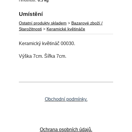
Hmotnost:
0.3 kg
Umístění
Ostatní produkty skladem
>
Bazarové zboží /
Starožitnosti
>
Keramické květináče
Keramický květináč 00030.
Výška 7cm. Šířka 7cm.
Obchodní podmínky.
Ochrana osobních údajů.