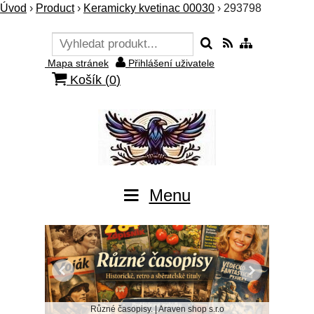
Úvod
›
Product
›
Keramicky kvetinac 00030
›
293798
Mapa stránek
Přihlášení uživatele
Košík (
0
)
Menu
Různé časopisy. | Araven shop s.r.o