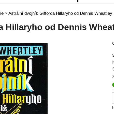
ie
>
Astrální dvojník Gifforda Hillaryho od Dennis Wheatley
da Hillaryho od Dennis Whea
H