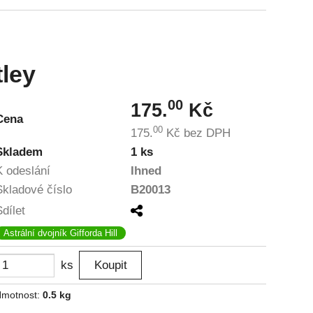
tley
00
175.
Kč
Cena
00
175.
Kč
bez DPH
Skladem
1 ks
K odeslání
Ihned
Skladové číslo
B20013
Sdílet
Astrální dvojník Gifforda Hill
ks
motnost:
0.5 kg