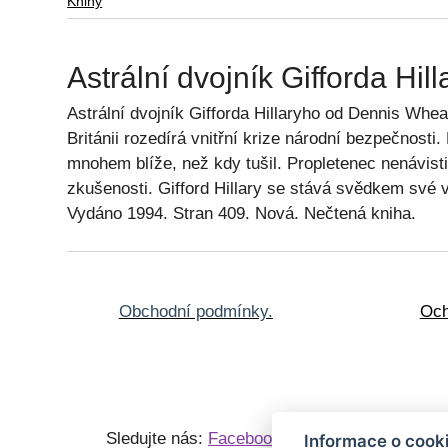
Knihy
Astrální dvojník Gifforda Hi
Astrální dvojník Gifforda Hillaryho od Dennis Whea
Británii rozedírá vnitřní krize národní bezpečnosti
mnohem blíže, než kdy tušil. Propletenec nenávisti
zkušenosti. Gifford Hillary se stává svědkem své vl
Vydáno 1994. Stran 409. Nová. Nečtená kniha.
Obchodní podmínky.
Och
Sledujte nás:
Facebook
,
Knihy
P
Informace o cook