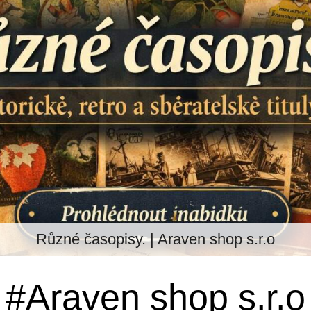
Různé časopisy. | Araven shop s.r.o
#Araven shop s.r.o