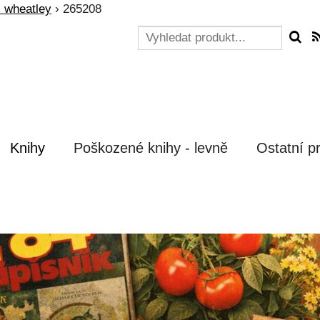
s wheatley
›
265208
Knihy
Poškozené knihy - levně
Ostatní p