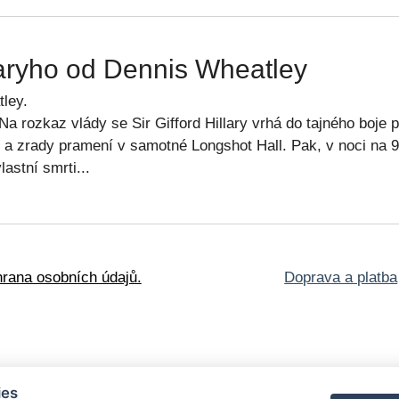
llaryho od Dennis Wheatley
tley.
. Na rozkaz vlády se Sir Gifford Hillary vrhá do tajného boj
 a zrady pramení v samotné Longshot Hall. Pak, v noci na 9. 
astní smrti...
rana osobních údajů.
Doprava a platba
oškozené knihy
ies